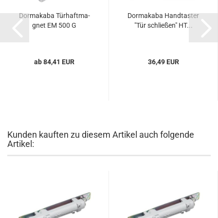
Dor­ma­ka­ba Tür­haft­ma­
Dor­ma­ka­ba Hand­tas­ter
gnet EM 500 G
"Tür schlie­ßen" HT...
ab 84,41 EUR
36,49 EUR
Kunden kauften zu diesem Artikel auch folgende
Artikel: