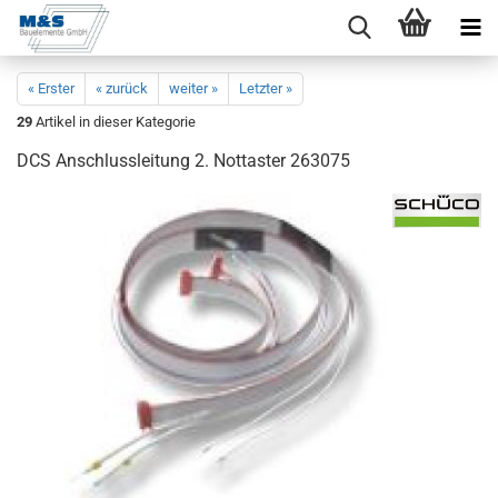
« Erster
« zurück
weiter »
Letzter »
29
Artikel in dieser Kategorie
DCS An­schluss­lei­tung 2. Nott­as­ter 263075