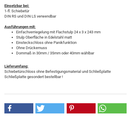
Einsetzbar bei:
1-fl. Schiebetür
DIN RS und DIN LS verwendbar
Ausführungen mit:
Einfachverriegelung mit Flachstulp 24 x 3 x 243 mm
Stulp Oberfläche in Edelstahl matt
Einsteckschloss ohne Panikfunktion
Ohne Drückernuss
Dornmaß in 30mm / 35mm oder 40mm wählbar
Lieferumfang:
Schiebetürschloss ohne Befestigungsmaterial und Schließplatte
Schließplatte gesondert bestellbar !