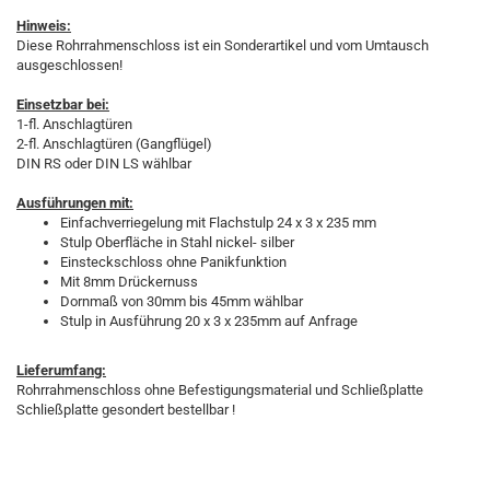
Hinweis:
Diese Rohrrahmenschloss ist ein Sonderartikel und vom Umtausch
ausgeschlossen!
Einsetzbar bei:
1-fl. Anschlagtüren
2-fl. Anschlagtüren (Gangflügel)
DIN RS oder DIN LS wählbar
Ausführungen mit:
Einfachverriegelung mit Flachstulp 24 x 3 x 235 mm
Stulp Oberfläche in Stahl nickel- silber
Einsteckschloss ohne Panikfunktion
Mit 8mm Drückernuss
Dornmaß von 30mm bis 45mm wählbar
Stulp in Ausführung 20 x 3 x 235mm auf Anfrage
Lieferumfang:
Rohrrahmenschloss ohne Befestigungsmaterial und Schließplatte
Schließplatte gesondert bestellbar !