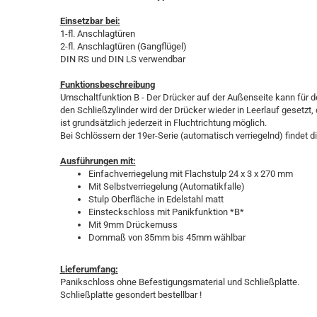
Einsetzbar bei:
1-fl. Anschlagtüren
2-fl. Anschlagtüren (Gangflügel)
DIN RS und DIN LS verwendbar
Funktionsbeschreibung
Umschaltfunktion B - Der Drücker auf der Außenseite kann für d
den Schließzylinder wird der Drücker wieder in Leerlauf gesetzt
ist grundsätzlich jederzeit in Fluchtrichtung möglich.
Bei Schlössern der 19er-Serie (automatisch verriegelnd) findet d
Ausführungen mit:
Einfachverriegelung mit Flachstulp 24 x 3 x 270 mm
Mit Selbstverriegelung (Automatikfalle)
Stulp Oberfläche in Edelstahl matt
Einsteckschloss mit Panikfunktion *B*
Mit 9mm Drückernuss
Dornmaß von 35mm bis 45mm wählbar
Lieferumfang:
Panikschloss ohne Befestigungsmaterial und Schließplatte.
Schließplatte gesondert bestellbar !