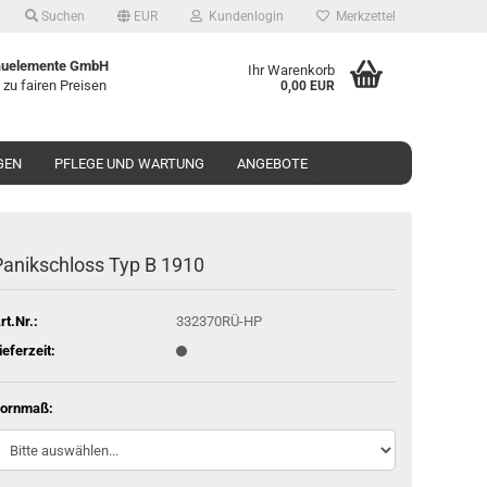
Suchen
EUR
Kundenlogin
Merkzettel
uelemente GmbH
Ihr Warenkorb
 zu fairen Preisen
0,00 EUR
GEN
PFLEGE UND WARTUNG
ANGEBOTE
a­nik­schloss Typ B 1910
rt.Nr.:
332370RÜ-HP
ieferzeit:
ornmaß: