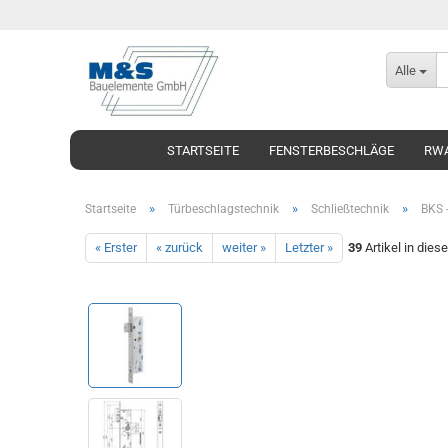
Alle
STARTSEITE
FENSTERBESCHLÄGE
RWA
»
»
»
Startseite
Türbeschlagstechnik
Schließtechnik
BKS -
« Erster
« zurück
weiter »
Letzter »
39
Artikel in dies