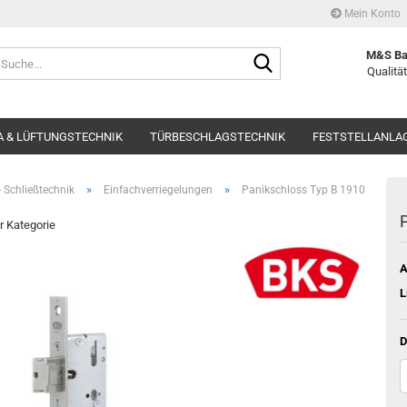
Mein Konto
Suche...
M&S Ba
Qualität
 & LÜFTUNGSTECHNIK
TÜRBESCHLAGSTECHNIK
FESTSTELLANLA
»
»
 Schließtechnik
Einfachverriegelungen
Panikschloss Typ B 1910
P
er Kategorie
A
L
D