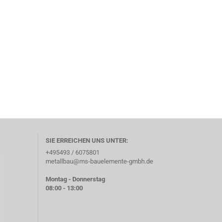
SIE ERREICHEN UNS UNTER:
+495493 / 6075801
metallbau@ms-bauelemente-gmbh.de
Montag - Donnerstag
08:00 - 13:00