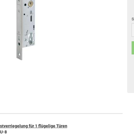
S
S
tverriegelung für 1 flügelige Türen
-U-8