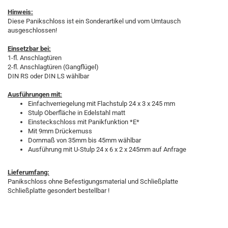
Hinweis:
Diese Panikschloss ist ein Sonderartikel und vom Umtausch
ausgeschlossen!
Einsetzbar bei:
1-fl. Anschlagtüren
2-fl. Anschlagtüren (Gangflügel)
DIN RS oder DIN LS wählbar
Ausführungen mit:
Einfachverriegelung mit Flachstulp 24 x 3 x 245 mm
Stulp Oberfläche in Edelstahl matt
Einsteckschloss mit Panikfunktion *E*
Mit 9mm Drückernuss
Dornmaß von 35mm bis 45mm wählbar
Ausführung mit U-Stulp 24 x 6 x 2 x 245mm auf Anfrage
Lieferumfang:
Panikschloss ohne Befestigungsmaterial und Schließplatte
Schließplatte gesondert bestellbar !