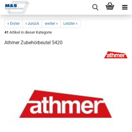
« Erster
« zurück
weiter »
Letzter »
41
Artikel in dieser Kategorie
Ath­mer Zu­be­hör­beu­tel 5420