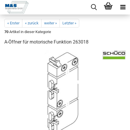
« Erster
« zurück
weiter »
Letzter »
70
Artikel in dieser Kategorie
A-​Öffner für mo­to­ri­sche Funk­ti­on 263018