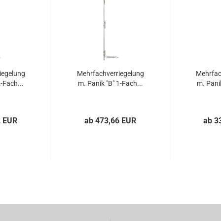
ie­ge­lung
Mehr­fach­ver­rie­ge­lung
Mehr­fach
-​Fach...
m. Panik "B" 1-​Fach...
m. Panik
2 EUR
ab 473,66 EUR
ab 3