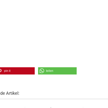
pin it
teilen
e Artikel: