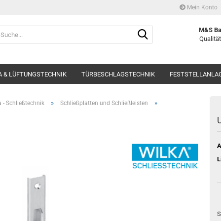
Mein Konto
Suche...
M&S Ba
Qualität
 & LÜFTUNGSTECHNIK
TÜRBESCHLAGSTECHNIK
FESTSTELLANLA
»
»
 - Schließtechnik
Schließplatten und Schließleisten
U
A
L
S