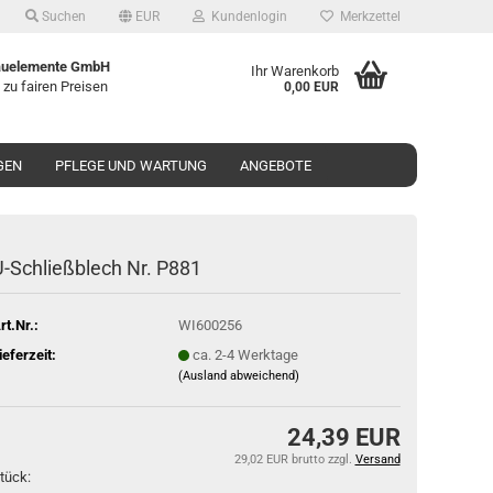
Suchen
EUR
Kundenlogin
Merkzettel
uelemente GmbH
Ihr Warenkorb
 zu fairen Preisen
0,00 EUR
GEN
PFLEGE UND WARTUNG
ANGEBOTE
-​Schließblech Nr. P881
rt.Nr.:
WI600256
ieferzeit:
ca. 2-4 Werktage
(Ausland abweichend)
24,39 EUR
29,02 EUR brutto
zzgl.
Versand
tück: