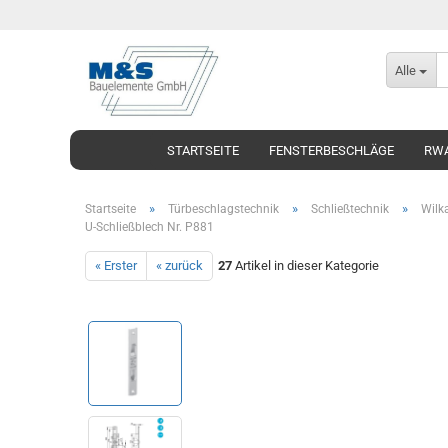
Alle
STARTSEITE
FENSTERBESCHLÄGE
RWA
»
»
»
Startseite
Türbeschlagstechnik
Schließtechnik
Wilka
U-Schließblech Nr. P881
« Erster
« zurück
27
Artikel in dieser Kategorie