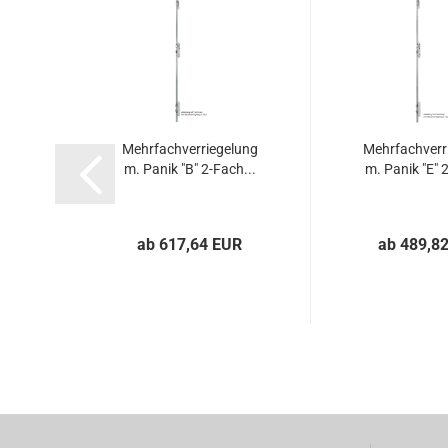
Mehr­fach­ver­rie­ge­lung
Mehr­fach­ver­r
m. Panik "B" 2-​Fach...
m. Panik "E" 2
ab 617,64 EUR
ab 489,8