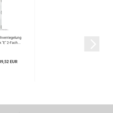
­ver­rie­ge­lung
 "E" 2-​Fach...
39,52 EUR