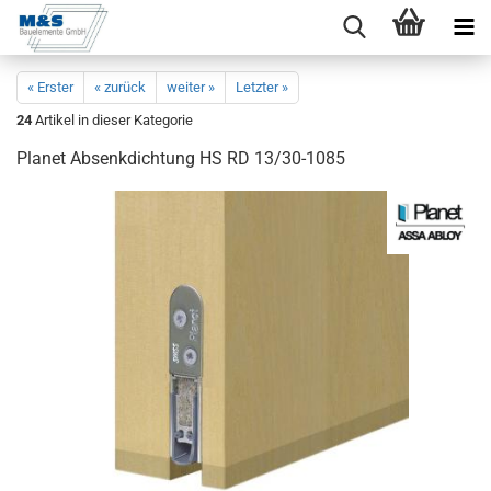
« Erster
« zurück
weiter »
Letzter »
24
Artikel in dieser Kategorie
Pla­net Ab­senk­dich­tung HS RD 13/30-​1085