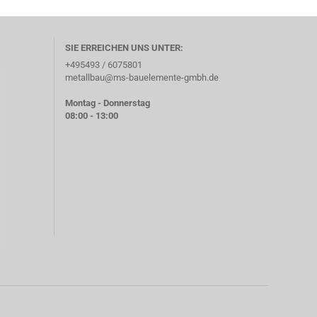
SIE ERREICHEN UNS UNTER:
+495493 / 6075801
metallbau@ms-bauelemente-gmbh.de
Montag - Donnerstag
08:00 - 13:00