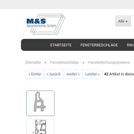
Alle
STARTSEITE
FENSTERBESCHLÄGE
RWA
»
»
Startseite
Fensterbeschläge
Fensterdichtungssysteme
« Erster
« zurück
weiter »
Letzter »
42
Artikel in dies