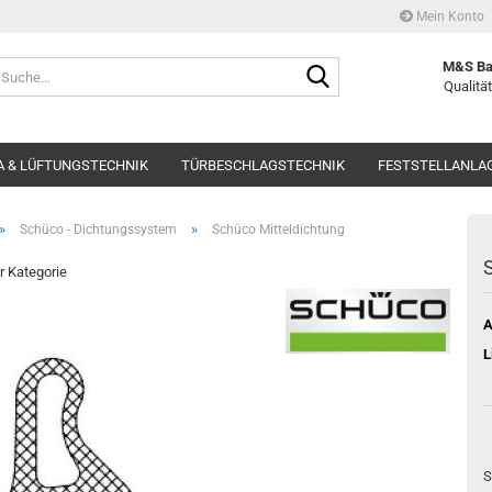
Mein Konto
Suche...
M&S Ba
Qualität
 & LÜFTUNGSTECHNIK
TÜRBESCHLAGSTECHNIK
FESTSTELLANLA
»
»
Schüco - Dichtungssystem
Schüco Mitteldichtung
S
er Kategorie
A
L
S