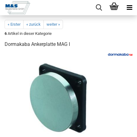
« Erster
« zurück
weiter »
6
Artikel in dieser Kategorie
Dor­ma­ka­ba An­ker­plat­te MAG I