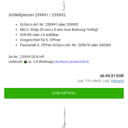
Schließ­plat­ten 239991 / 239992
Schü­co Art. Nr.: 239991 oder 239992
Mit U- Stulp 24 mm x 5 mm Inox Boh­rung *mit­tig*
DIN RS oder LS wähl­bar
Vor­ge­rich­tet für E- Öff­ner
Pas­sen­de E- Öff­ner Schü­co Art. Nr.: 239676 oder 240569
Art.Nr.: 239991SCH-HP
Lieferzeit:
ca. 2-4 Werktage
(Ausland abweichend)
ab 69,31 EUR
zzgl. 19% MwSt. zzgl.
Versand
ZUM ARTIKEL