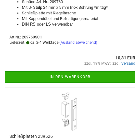
Schü­co Art. Nr.: 209760
Mit U- Stulp 24 mm x 5 mm Inox Boh­rung *mit­tig*
Schließ­plat­te mit Rie­gel­ta­sche
Mit Kap­pend­ü­bel und Be­fes­ti­gungs­ma­te­ri­al
DIN RS oder LS ver­wend­bar
Art.Nr.: 209760SCH
Lieferzeit:
ca. 2-4 Werktage
(Ausland abweichend)
10,31 EUR
zzgl. 19% MwSt. zzgl.
Versand
IN DEN WARENKORB
Schließ­plat­ten 239526