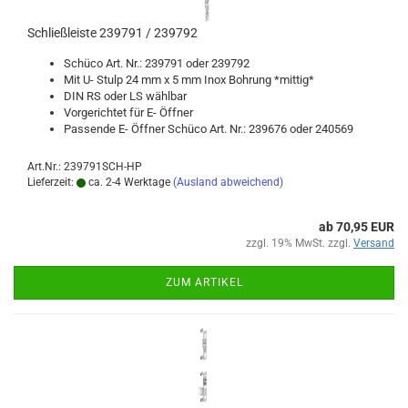
Schließ­leis­te 239791 / 239792
Schü­co Art. Nr.: 239791 oder 239792
Mit U- Stulp 24 mm x 5 mm Inox Boh­rung *mit­tig*
DIN RS oder LS wähl­bar
Vor­ge­rich­tet für E- Öff­ner
Pas­sen­de E- Öff­ner Schü­co Art. Nr.: 239676 oder 240569
Art.Nr.: 239791SCH-HP
Lieferzeit:
ca. 2-4 Werktage
(Ausland abweichend)
ab 70,95 EUR
zzgl. 19% MwSt. zzgl.
Versand
ZUM ARTIKEL