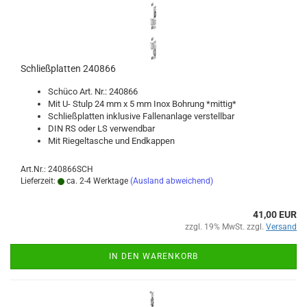
Schließ­plat­ten 240866
Schü­co Art. Nr.: 240866
Mit U- Stulp 24 mm x 5 mm Inox Boh­rung *mit­tig*
Schließ­plat­ten in­klu­si­ve Fal­len­an­la­ge ver­stell­bar
DIN RS oder LS ver­wend­bar
Mit Rie­gel­ta­sche und End­kap­pen
Art.Nr.: 240866SCH
Lieferzeit:
ca. 2-4 Werktage
(Ausland abweichend)
41,00 EUR
zzgl. 19% MwSt. zzgl.
Versand
IN DEN WARENKORB