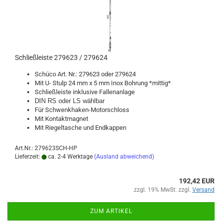
Schließ­leis­te 279623 / 279624
Schü­co Art. Nr.: 279623 oder 279624
Mit U- Stulp 24 mm x 5 mm Inox Boh­rung *mit­tig*
Schließ­leis­te in­klu­si­ve Fal­len­an­la­ge
DIN RS oder LS wähl­bar
Für Schwenkhaken-​Motorschloss
Mit Kon­takt­ma­gnet
Mit Rie­gel­ta­sche und End­kap­pen
Art.Nr.: 279623SCH-HP
Lieferzeit:
ca. 2-4 Werktage
(Ausland abweichend)
192,42 EUR
zzgl. 19% MwSt. zzgl.
Versand
ZUM ARTIKEL