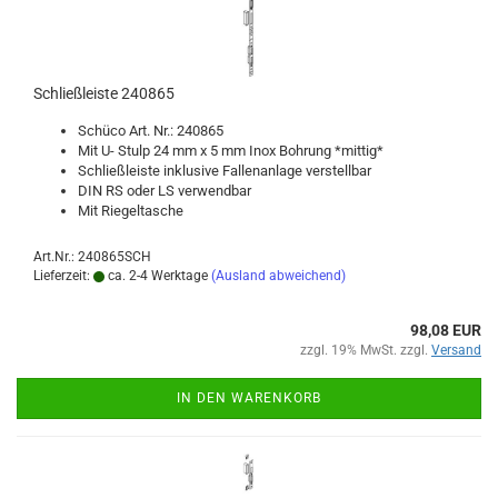
Schließ­leis­te 240865
Schü­co Art. Nr.: 240865
Mit U- Stulp 24 mm x 5 mm Inox Boh­rung *mit­tig*
Schließ­leis­te in­klu­si­ve Fal­len­an­la­ge ver­stell­bar
DIN RS oder LS ver­wend­bar
Mit Rie­gel­ta­sche
Art.Nr.: 240865SCH
Lieferzeit:
ca. 2-4 Werktage
(Ausland abweichend)
98,08 EUR
zzgl. 19% MwSt. zzgl.
Versand
IN DEN WARENKORB