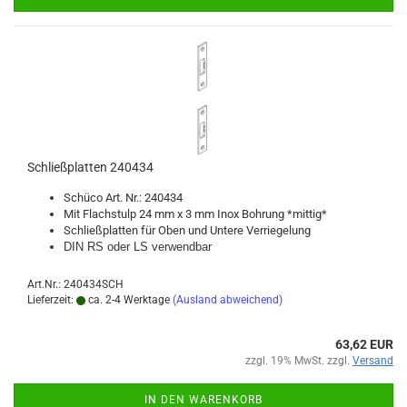
Schließ­plat­ten 240434
Schü­co Art. Nr.: 240434
Mit Flachs­tulp 24 mm x 3 mm Inox Boh­rung *mit­tig*
Schließ­plat­ten für Oben und Un­te­re Ver­rie­ge­lung
DIN RS oder LS ver­wend­bar
Art.Nr.: 240434SCH
Lieferzeit:
ca. 2-4 Werktage
(Ausland abweichend)
63,62 EUR
zzgl. 19% MwSt. zzgl.
Versand
IN DEN WARENKORB