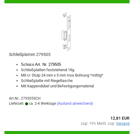
Schließ­plat­ten 279505
Schü­co Art. Nr. 279505
Schließ­plat­ten fest­ste­hend 1tlg
Mit U- Stulp 24 mm x 5 mm Inox Boh­rung *mit­tig*
Schließ­plat­te mit Rie­gel­ta­sche
Mit Kap­pend­ü­bel und Be­fes­ti­gungs­ma­te­ri­al
Art.Nr.: 279505SCH
Lieferzeit:
ca. 2-4 Werktage
(Ausland abweichend)
12,81 EUR
zzgl. 19% MwSt. zzgl.
Versand