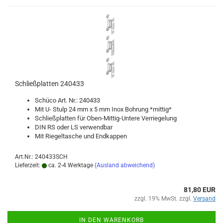
Schließ­plat­ten 240433
Schü­co Art. Nr.: 240433
Mit U- Stulp 24 mm x 5 mm Inox Boh­rung *mit­tig*
Schließ­plat­ten für Oben-​Mittig-Untere Ver­rie­ge­lung
DIN RS oder LS ver­wend­bar
Mit Rie­gel­ta­sche und End­kap­pen
Art.Nr.: 240433SCH
Lieferzeit:
ca. 2-4 Werktage
(Ausland abweichend)
81,80 EUR
zzgl. 19% MwSt. zzgl.
Versand
IN DEN WARENKORB