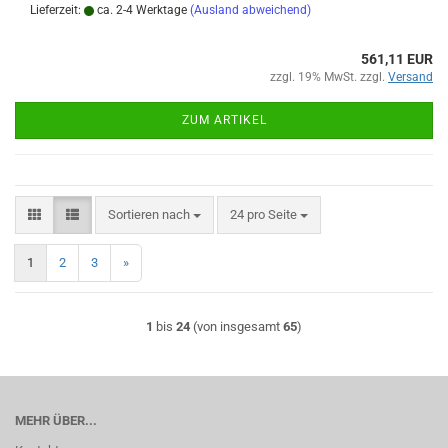
Lieferzeit:
ca. 2-4 Werktage
(Ausland abweichend)
561,11 EUR
zzgl. 19% MwSt. zzgl.
Versand
ZUM ARTIKEL
Sortieren nach
pro Seite
Sortieren nach
24 pro Seite
1
2
3
»
1
bis
24
(von insgesamt
65
)
MEHR ÜBER...