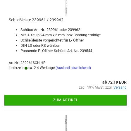
Schließ­leis­te 239961 / 239962
Schü­co Art. Nr.: 239961 oder 239962
Mit U- Stulp 24 mm x 5 mm Inox Boh­rung *mit­tig*
Schließ­leis­te vor­ge­rich­tet für E- Öff­ner
DIN LS oder RS wähl­bar
Pas­sen­de E- Öff­ner Schü­co Art. Nr.: 239544
Art.Nr.: 239961SCH-HP
Lieferzeit:
ca. 2-4 Werktage
(Ausland abweichend)
ab 72,19 EUR
zzgl. 19% MwSt. zzgl.
Versand
ZUM ARTIKEL