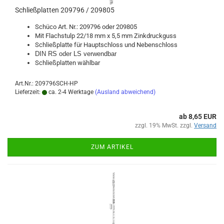
Schließ­plat­ten 209796 / 209805
Schü­co Art. Nr.: 209796 oder 209805
Mit Flachs­tulp 22/18 mm x 5,5 mm Zink­druck­guss
Schließ­plat­te für Haupt­schloss und Ne­ben­schloss
DIN RS oder LS ver­wend­bar
Schließ­plat­ten wähl­bar
Art.Nr.: 209796SCH-HP
Lieferzeit:
ca. 2-4 Werktage
(Ausland abweichend)
ab 8,65 EUR
zzgl. 19% MwSt. zzgl.
Versand
ZUM ARTIKEL