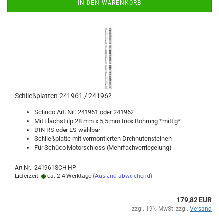
IN DEN WARENKORB
Schließ­plat­ten 241961 / 241962
Schü­co Art. Nr.: 241961 oder 241962
Mit Flachs­tulp 28 mm x 5,5 mm Inox Boh­rung *mit­tig*
DIN RS oder LS wähl­bar
Schließ­plat­te mit vor­mon­tier­ten Dreh­nu­ten­stei­nen
Für Schü­co Mo­tor­schloss (Mehr­fach­ver­rie­ge­lung)
Art.Nr.: 241961SCH-HP
Lieferzeit:
ca. 2-4 Werktage
(Ausland abweichend)
179,82 EUR
zzgl. 19% MwSt. zzgl.
Versand