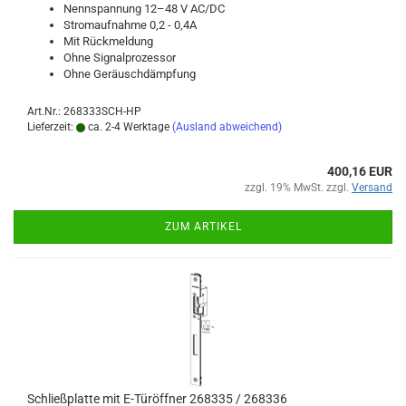
Nenn­span­nung 12–48 V AC/DC
Strom­auf­nah­me 0,2 - 0,4A
Mit Rück­mel­dung
Ohne Si­gnal­pro­zes­sor
Ohne Ge­räusch­dämp­fung
Art.Nr.: 268333SCH-HP
Lieferzeit:
ca. 2-4 Werktage
(Ausland abweichend)
400,16 EUR
zzgl. 19% MwSt. zzgl.
Versand
ZUM ARTIKEL
Schließ­plat­te mit E-​Tür­öff­ner 268335 / 268336