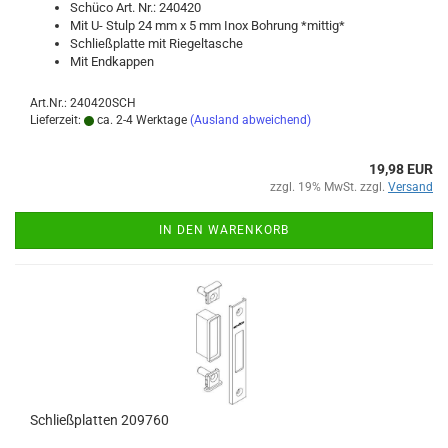
Schü­co Art. Nr.: 240420
Mit U- Stulp 24 mm x 5 mm Inox Boh­rung *mit­tig*
Schließ­plat­te mit Rie­gel­ta­sche
Mit End­kap­pen
Art.Nr.: 240420SCH
Lieferzeit:
ca. 2-4 Werktage
(Ausland abweichend)
19,98 EUR
zzgl. 19% MwSt. zzgl.
Versand
IN DEN WARENKORB
Schließ­plat­ten 209760