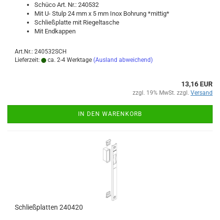
Schü­co Art. Nr.: 240532
Mit U- Stulp 24 mm x 5 mm Inox Boh­rung *mit­tig*
Schließ­plat­te mit Rie­gel­ta­sche
Mit End­kap­pen
Art.Nr.: 240532SCH
Lieferzeit:
ca. 2-4 Werktage
(Ausland abweichend)
13,16 EUR
zzgl. 19% MwSt. zzgl.
Versand
IN DEN WARENKORB
Schließ­plat­ten 240420