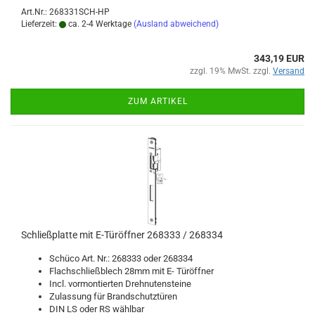
Art.Nr.: 268331SCH-HP
Lieferzeit:
ca. 2-4 Werktage
(Ausland abweichend)
343,19 EUR
zzgl. 19% MwSt. zzgl.
Versand
ZUM ARTIKEL
Schließ­plat­te mit E-​Tür­öff­ner 268333 / 268334
Schü­co Art. Nr.: 268333 oder 268334
Flach­schließ­blech 28mm mit E- Tür­öff­ner
Incl. vor­mon­tier­ten Dreh­nu­ten­stei­ne
Zu­las­sung für Brand­schutz­tü­ren
DIN LS oder RS wähl­bar