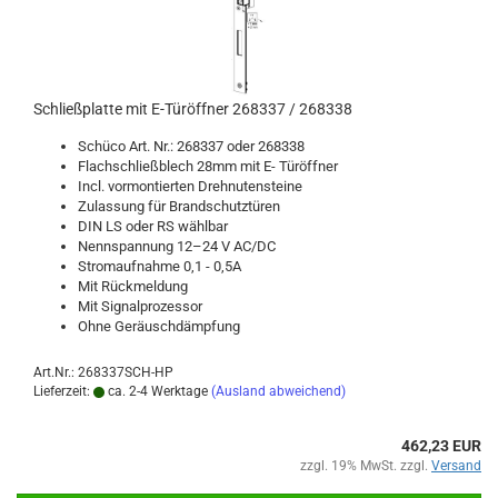
Schließ­plat­te mit E-​Tür­öff­ner 268337 / 268338
Schü­co Art. Nr.: 268337 oder 268338
Flach­schließ­blech 28mm mit E- Tür­öff­ner
Incl. vor­mon­tier­ten Dreh­nu­ten­stei­ne
Zu­las­sung für Brand­schutz­tü­ren
DIN LS oder RS wähl­bar
Nenn­span­nung 12–24 V AC/DC
Strom­auf­nah­me 0,1 - 0,5A
Mit Rück­mel­dung
Mit Si­gnal­pro­zes­sor
Ohne Ge­räusch­dämp­fung
Art.Nr.: 268337SCH-HP
Lieferzeit:
ca. 2-4 Werktage
(Ausland abweichend)
462,23 EUR
zzgl. 19% MwSt. zzgl.
Versand