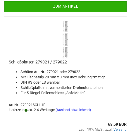
ZUM ARTIKEL
Schließ­plat­ten 279021 / 279022
Schü­co Art. Nr.: 279021 oder 279022
Mit Flachs­tulp 28 mm x 3 mm Inox Boh­rung *mit­tig*
DIN RS oder LS wähl­bar
Schließ­plat­te mit vor­mon­tier­ten Dreh­nu­ten­stei­nen
Für 5-​Riegel-Fallenschloss „Safe­Ma­tic“
Art.Nr.: 279021SCH-HP
Lieferzeit:
ca. 2-4 Werktage
(Ausland abweichend)
68,59 EUR
zzgl. 19% MwSt. zzgl.
Versand