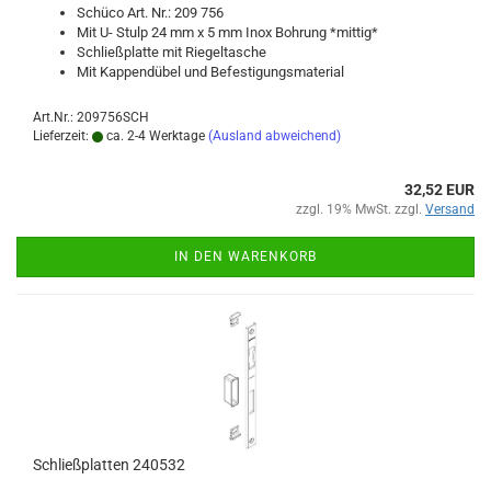
Schü­co Art. Nr.: 209 756
Mit U- Stulp 24 mm x 5 mm Inox Boh­rung *mit­tig*
Schließ­plat­te mit Rie­gel­ta­sche
Mit Kap­pend­ü­bel und Be­fes­ti­gungs­ma­te­ri­al
Art.Nr.: 209756SCH
Lieferzeit:
ca. 2-4 Werktage
(Ausland abweichend)
32,52 EUR
zzgl. 19% MwSt. zzgl.
Versand
IN DEN WARENKORB
Schließ­plat­ten 240532