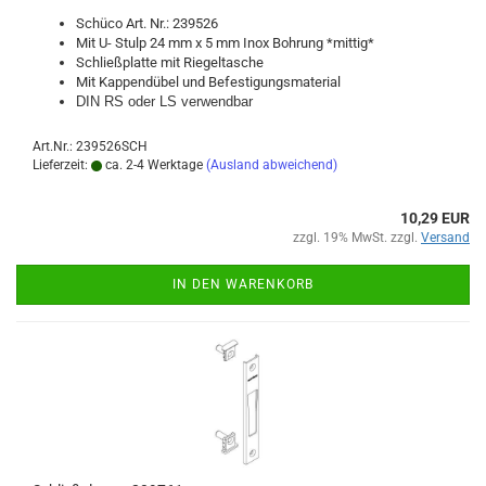
Schü­co Art. Nr.: 239526
Mit U- Stulp 24 mm x 5 mm Inox Boh­rung *mit­tig*
Schließ­plat­te mit Rie­gel­ta­sche
Mit Kap­pend­ü­bel und Be­fes­ti­gungs­ma­te­ri­al
DIN RS oder LS ver­wend­bar
Art.Nr.: 239526SCH
Lieferzeit:
ca. 2-4 Werktage
(Ausland abweichend)
10,29 EUR
zzgl. 19% MwSt. zzgl.
Versand
IN DEN WARENKORB