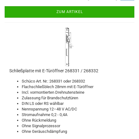
ZUM ARTIKEL
Schließ­plat­te mit E-​Tür­öff­ner 268331 / 268332
Schü­co Art. Nr.: 268331 oder 268332
Flach­schließ­blech 28mm mit E-​Türöffner
Incl. vor­mon­tier­ten Dreh­nu­ten­stei­ne
Zu­las­sung für Brand­schutz­tü­ren
DIN LS oder RS wähl­bar
Nenn­span­nung 12–48 V AC/DC
Strom­auf­nah­me 0,2 - 0,4A
Ohne Rück­mel­dung
Ohne Si­gnal­pro­zes­sor
Ohne Ge­räusch­dämp­fung