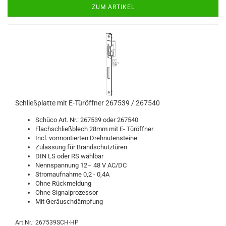
ZUM ARTIKEL
Schließ­plat­te mit E-​Tür­öff­ner 267539 / 267540
Schü­co Art. Nr.: 267539 oder 267540
Flach­schließ­blech 28mm mit E- Tür­öff­ner
Incl. vor­mon­tier­ten Dreh­nu­ten­stei­ne
Zu­las­sung für Brand­schutz­tü­ren
DIN LS oder RS wähl­bar
Nenn­span­nung 12– 48 V AC/DC
Strom­auf­nah­me 0,2 - 0,4A
Ohne Rück­mel­dung
Ohne Si­gnal­pro­zes­sor
Mit Ge­räusch­dämp­fung
Art.Nr.: 267539SCH-HP