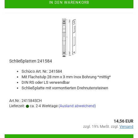
IN DEN WARENKORB
Schließ­plat­ten 241584
Schü­co Art. Nr.: 241584
Mit Flachs­tulp 28 mm x 3 mm Inox Boh­rung *mit­tig*
DIN RS oder LS ver­wend­bar
Schließ­plat­te mit vor­mon­tier­ten Dreh­nu­ten­stei­nen
Art.Nr.: 241584SCH
Lieferzeit:
ca. 2-4 Werktage
(Ausland abweichend)
14,56 EUR
zzgl. 19% MwSt. zzgl.
Versand