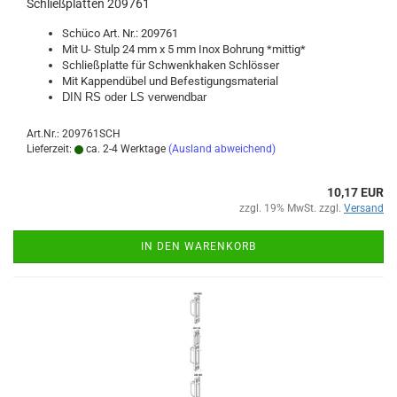
Schließ­plat­ten 209761
Schü­co Art. Nr.: 209761
Mit U- Stulp 24 mm x 5 mm Inox Boh­rung *mit­tig*
Schließ­plat­te für Schwenk­ha­ken Schlös­ser
Mit Kap­pend­ü­bel und Be­fes­ti­gungs­ma­te­ri­al
DIN RS oder LS ver­wend­bar
Art.Nr.: 209761SCH
Lieferzeit:
ca. 2-4 Werktage
(Ausland abweichend)
10,17 EUR
zzgl. 19% MwSt. zzgl.
Versand
IN DEN WARENKORB