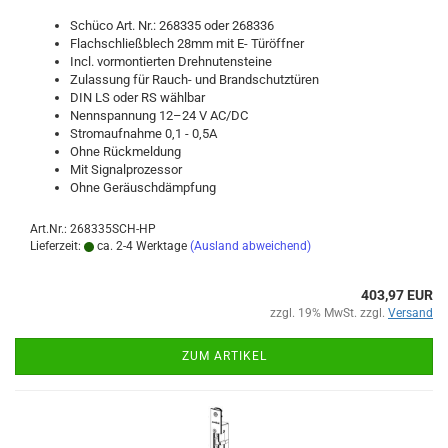
Schü­co Art. Nr.: 268335 oder 268336
Flach­schließ­blech 28mm mit E- Tür­öff­ner
Incl. vor­mon­tier­ten Dreh­nu­ten­stei­ne
Zu­las­sung für Rauch-​ und Brand­schutz­tü­ren
DIN LS oder RS wähl­bar
Nenn­span­nung 12–24 V AC/DC
Strom­auf­nah­me 0,1 - 0,5A
Ohne Rück­mel­dung
Mit Si­gnal­pro­zes­sor
Ohne Ge­räusch­dämp­fung
Art.Nr.: 268335SCH-HP
Lieferzeit:
ca. 2-4 Werktage
(Ausland abweichend)
403,97 EUR
zzgl. 19% MwSt. zzgl.
Versand
ZUM ARTIKEL