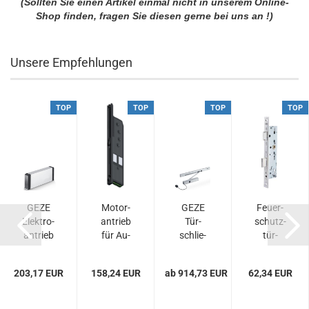
(Sollten Sie einen Artikel einmal nicht in unserem Online-
Shop finden, fragen Sie diesen gerne bei uns an !)
Unsere Empfehlungen
TOP
TOP
TOP
TOP
GEZE
Mo­tor­
GEZE
Feu­er­
Elek­tro­
an­trieb
Tür­
schutz­
an­trieb
für Au­
schlie­
tür­
E 212
to­tro­nic
ßer TS
schloss
R1 -
5000
Typ B
203,17 EUR
158,24 EUR
ab 914,73 EUR
62,34 EUR
230V
RFS EN
1828
3-6