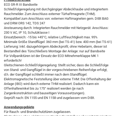
ECO SR-R III Bandseite
Schließfolgeregelung mit durchgängiger Abdeckhaube und integriertem
Rauchmelder. Zum Anschluss externer Türhaftmagnete (THM).
Kompatibel zum Anschluss von: externen Haftmagneten gem. DIBt BAG
und DRM ORS 142, TDS 247
Ansteuerung durch: Integrierten Rauchmelder mit Netzgerät. Anschluss:
230 V AC, IP 10, Schutzklasse I
Einsatzbereich: -15 bis +45°C, relative Luftfeuchtigkeit max. 95%
Minimale Größe Standflügel: 360 mm (bei TS-41) bzw. 400 mm (bei TS-61)
Lieferung: Inkl. dazugehörigem Abdeckprofil, ohne Hebelarm, dieser ist
Bestandteil des Türschließers Montage der Anlage: nur auf Bandseite
Für Vollpaniktüren ist der Einsatz der ECO Mitnehmerklappe MK 1
erforderlich!
Gleitschienen-Schließfolgeregelung: Stellt sicher, dass die Schließfolge
von Stand- und Gangflügel in der vorgeschriebenen Reihenfolge erfolgt,
d.h. der Gangflügel schließt immer nach dem Standflügel.
Elektromagnetische Feststellung über externe THM: Die Offenhaltung der
Anlage (IBO) wird durch externe THM realisiert. Dadurch kann ein
Offenhaltewinkel bis zu 175° realisiert werden (je nach
Zargenkonstruktion und bauseitigen Voraussetzungen).
Geprüft nach: EN 1155 und EN 1158 und zugelassen vom DIBt.
Anwendungsgebiete
Für Rauch- und Brandschutztüren zugelassen.