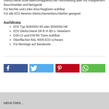
Gleitschiene ohne elektromagnetischer Feststellung aber mit Integriertem
Rauchmelder und Netzgerät.
Für Rechte und Linke Anschlagtüren wählbar
Für alle ECO Newton Gleitschienentürschließer geeignet
Ausführung:
ECO Typ 5030056145 oder 5030056148
ECO Gleitschiene SR-R III BS o. Hebelarm
DIN LS und DIN RS Türen wählbar.
Oberflächen RAL 9005 ECO schwarz
Für Montage auf Bandseite
MEHR ÜBER...