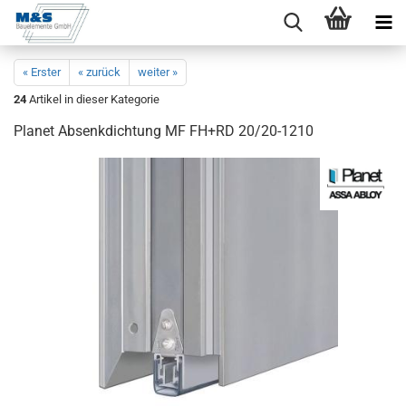
« Erster
« zurück
weiter »
24
Artikel in dieser Kategorie
Pla­net Ab­senk­dich­tung MF FH+RD 20/20-​1210