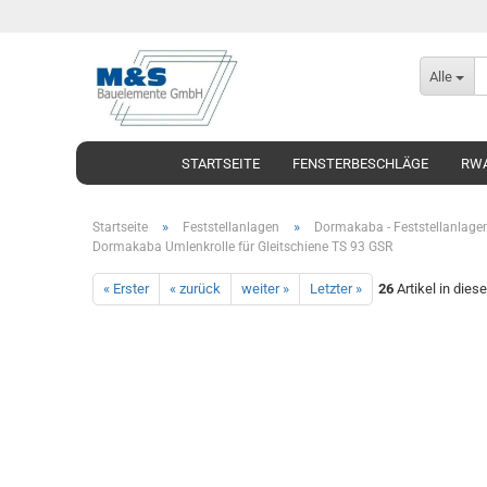
Alle
STARTSEITE
FENSTERBESCHLÄGE
RWA
»
»
Startseite
Feststellanlagen
Dormakaba - Feststellanlage
Dormakaba Umlenkrolle für Gleitschiene TS 93 GSR
« Erster
« zurück
weiter »
Letzter »
26
Artikel in dies