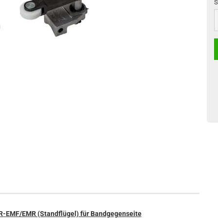
S
S
-EMF/EMR (Standflügel) für Bandgegenseite