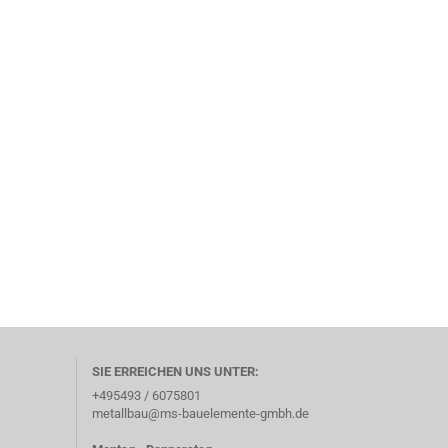
SIE ERREICHEN UNS UNTER:
+495493 / 6075801
metallbau@ms-bauelemente-gmbh.de