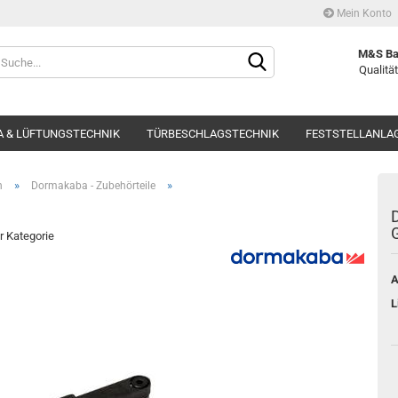
Mein Konto
Währung auswählen
M&S Ba
Qualität
Lieferland
 & LÜFTUNGSTECHNIK
TÜRBESCHLAGSTECHNIK
FESTSTELLANLA
»
»
n
Dormakaba - Zubehörteile
D
er Kategorie
Kont
A
Pass
L