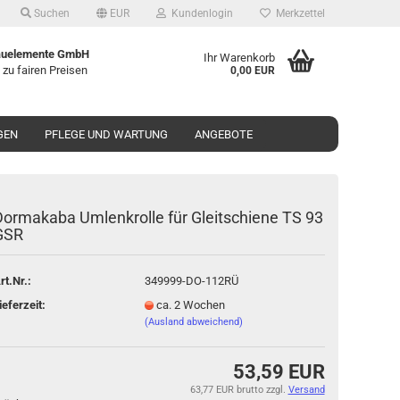
Suchen
EUR
Kundenlogin
Merkzettel
uelemente GmbH
Ihr Warenkorb
 zu fairen Preisen
0,00 EUR
GEN
PFLEGE UND WARTUNG
ANGEBOTE
or­ma­ka­ba Um­lenk­rol­le für Gleit­schie­ne TS 93
GSR
o erstellen
rt.Nr.:
349999-DO-112RÜ
wort vergessen?
ieferzeit:
ca. 2 Wochen
(Ausland abweichend)
53,59 EUR
63,77 EUR brutto
zzgl.
Versand