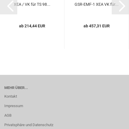
XEA / VK für TS 98...
GSR-​EMF-1 XEA VK für...
ab 214,44 EUR
ab 457,31 EUR
MEHR ÜBER...
Kontakt
Impressum
AGB
Privatsphäre und Datenschutz