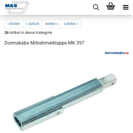
« Erster
« zurück
weiter »
Letzter »
26
Artikel in dieser Kategorie
Dor­ma­ka­ba Mit­neh­mer­klap­pe MK 397