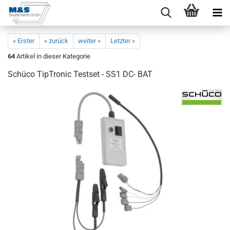
« Erster
« zurück
weiter »
Letzter »
64
Artikel in dieser Kategorie
Schü­co TipTro­nic Test­set - SS1 DC- BAT